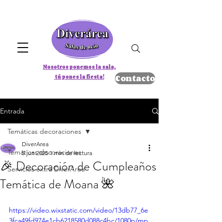
Nosotros ponemos la sala,
Contacto
tú pones la fiesta!
Entrada
Temáticas decoraciones
DiverArea
Temáticas decoraciones
5 jun 2025
1 min de lectura
🎉 Decoración de Cumpleaños
Servicios extra DiverArea
Temática de Moana 🌺
https://video.wixstatic.com/video/13db77_6e
3fca49fd974e1cb6218580d088c4bc/1080p/mp